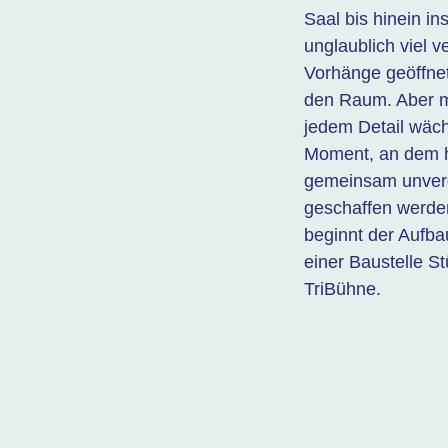
Saal bis hinein in
unglaublich viel v
Vorhänge geöffnet
den Raum. Aber mi
jedem Detail wäch
Moment, an dem hi
gemeinsam unverg
geschaffen werde
beginnt der Aufba
einer Baustelle S
TriBühne.