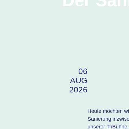
Der San
06
AUG
2026
Heute möchten wir
Sanierung inzwis
unserer TriBühne 