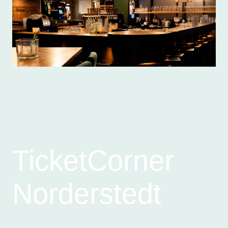
TicketCorner
Norderstedt