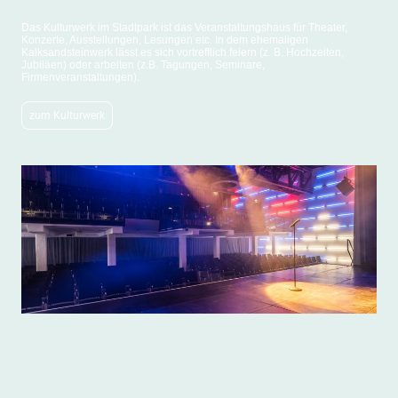
Das Kulturwerk im Stadtpark ist das Veranstaltungshaus für Theater,
Konzerte, Ausstellungen, Lesungen etc. In dem ehemaligen
Kalksandsteinwerk lässt es sich vortrefflich feiern (z. B. Hochzeiten,
Jubiläen) oder arbeiten (z.B. Tagungen, Seminare,
Firmenveranstaltungen).
zum Kulturwerk